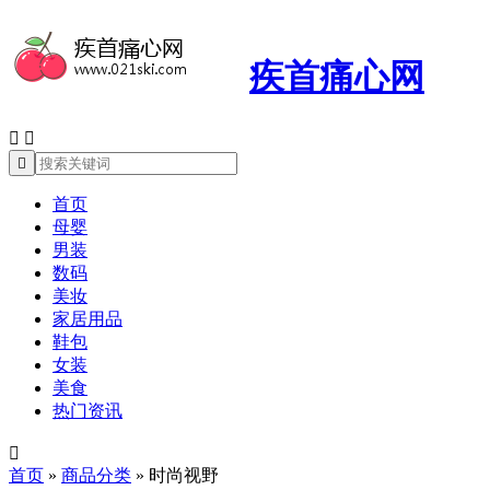
疾首痛心网



首页
母婴
男装
数码
美妆
家居用品
鞋包
女装
美食
热门资讯

首页
»
商品分类
»
时尚视野