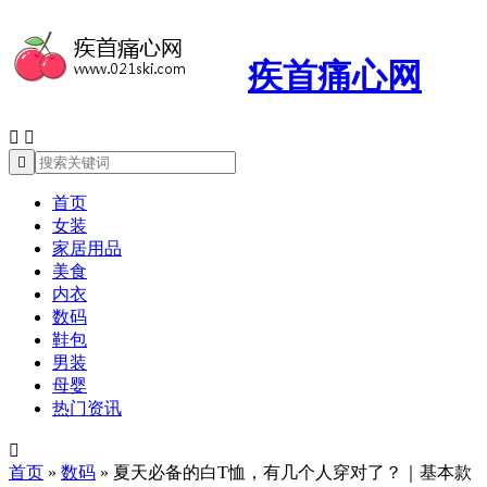
疾首痛心网



首页
女装
家居用品
美食
内衣
数码
鞋包
男装
母婴
热门资讯

首页
»
数码
»
夏天必备的白T恤，有几个人穿对了？｜基本款