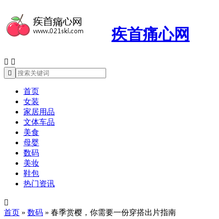
疾首痛心网



首页
女装
家居用品
文体车品
美食
母婴
数码
美妆
鞋包
热门资讯

首页
»
数码
»
春季赏樱，你需要一份穿搭出片指南