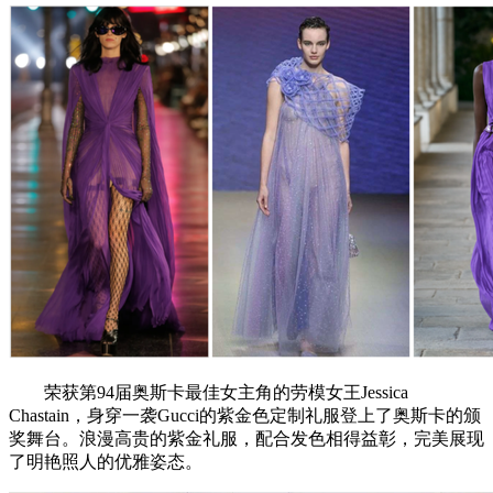
荣获第94届奥斯卡最佳女主角的劳模女王Jessica
Chastain，身穿一袭Gucci的紫金色定制礼服登上了奥斯卡的颁
奖舞台。浪漫高贵的紫金礼服，配合发色相得益彰，完美展现
了明艳照人的优雅姿态。