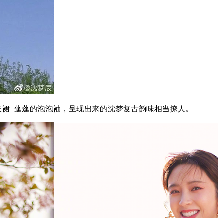
衣裙+蓬蓬的泡泡袖，呈现出来的沈梦复古韵味相当撩人。