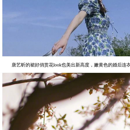
唐艺昕的裙好俏赏花look也美出新高度，嫩黄色的婚后连