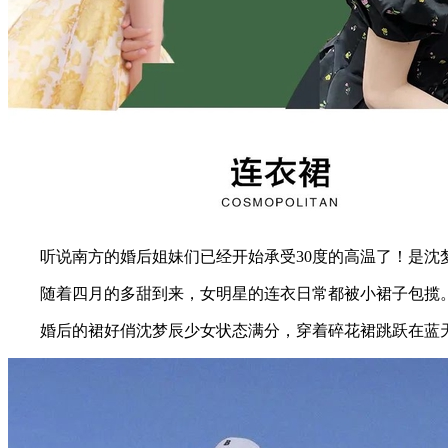
听说南方的婚后姐妹们已经开始承受30度的高温了！是沈
随着四月的多甜到来，女明星的连衣日常都被小裙子包揽
婚后的裙好俏沈梦辰少女状态满分，穿着碎花裙跳跃在蓝天