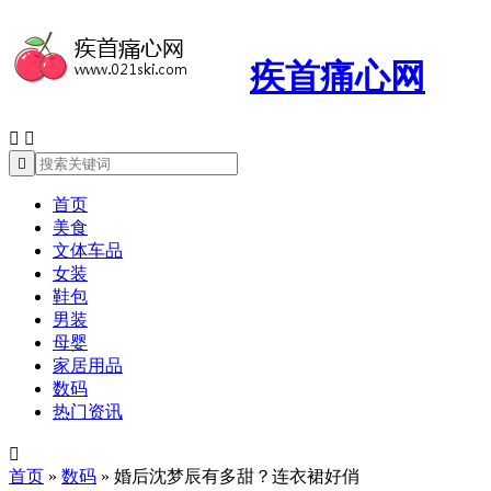
疾首痛心网



首页
美食
文体车品
女装
鞋包
男装
母婴
家居用品
数码
热门资讯

首页
»
数码
»
婚后沈梦辰有多甜？连衣裙好俏