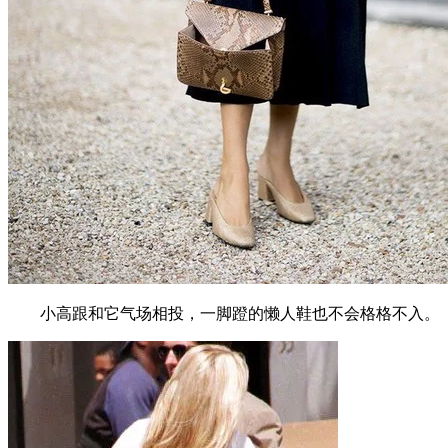
小高跟和它气场相投，一脚蹬的懒人鞋也不会格格不入。