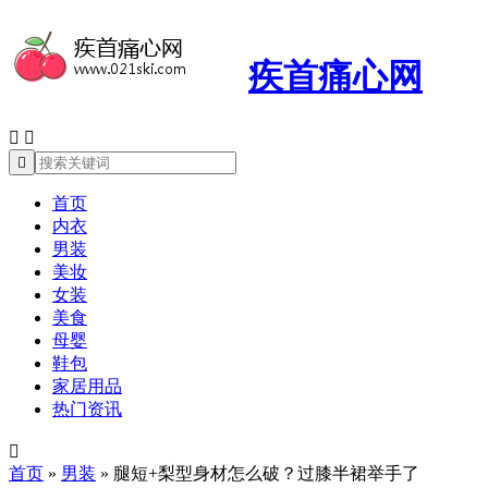
疾首痛心网



首页
内衣
男装
美妆
女装
美食
母婴
鞋包
家居用品
热门资讯

首页
»
男装
»
腿短+梨型身材怎么破？过膝半裙举手了