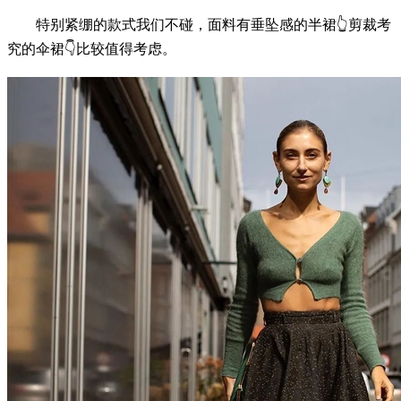
特别紧绷的款式我们不碰，面料有垂坠感的半裙👆剪裁考
究的伞裙👇比较值得考虑。