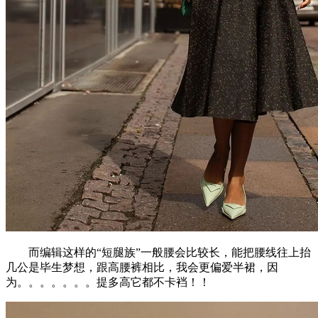
而编辑这样的“短腿族”一般腰会比较长，能把腰线往上抬
几公是毕生梦想，跟高腰裤相比，我会更偏爱半裙，因
为。。。。。。。提多高它都不卡裆！！