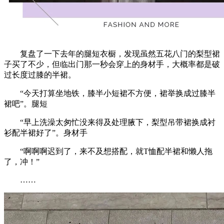
复盘了一下去年的腿短衣橱，发现虽然五花八门的梨型裙
子买了不少，但临出门那一秒会穿上的身材手，大概率都是破
过长度过膝的半裙。
“今天打算坐地铁，膝半小短裙不方便，裙举换成过膝半
裙吧”。腿短
“早上洗澡太匆忙没来得及处理腋下，梨型吊带裙换成衬
衫配半裙好了”。身材手
“啊啊啊迟到了，来不及想搭配，就T恤配半裙和懒人拖
了，冲！”
……