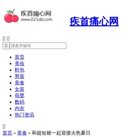
疾首痛心网



首页
美妆
鞋包
男装
美食
女装
母婴
数码
内衣
热门资讯

首页
»
美食
»
和超短裙一起迎接火热夏日