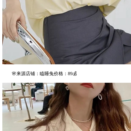
🌸来源店铺：瞌睡兔价格：89💰