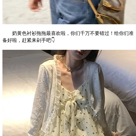
奶黄色衬衫拖拖最喜欢啦，你们千万不要错过！给你们准
备好啦，赶紧来剁手吧👇