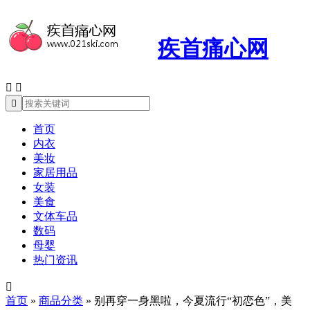
疾首痛心网



首页
内衣
美妆
家居用品
女装
美食
文体车品
数码
母婴
热门资讯

首页
»
商品分类
»
别再穿一身黑啦，今夏流行“初恋色”，美