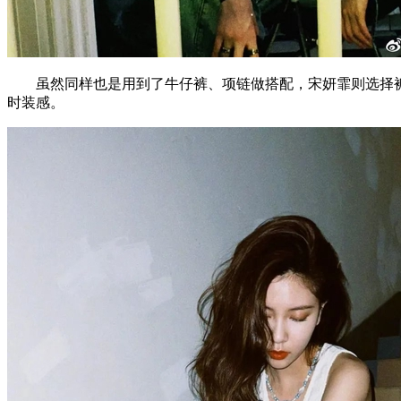
虽然同样也是用到了牛仔裤、项链做搭配，宋妍霏则选择裤
时装感。