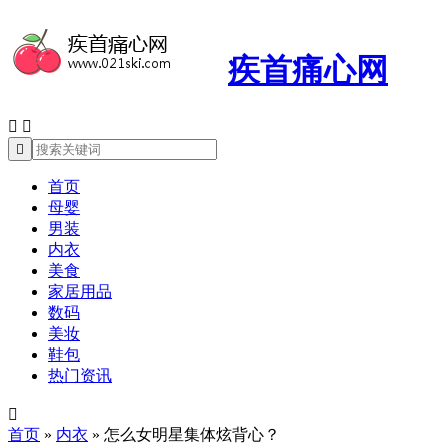
疾首痛心网



首页
母婴
男装
内衣
美食
家居用品
数码
美妆
鞋包
热门资讯

首页
»
内衣
»
怎么女明星集体炫背心？