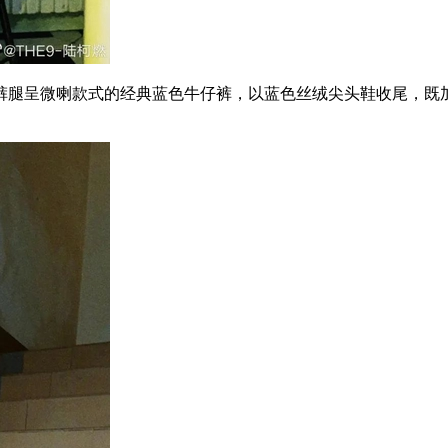
腿呈微喇款式的经典蓝色牛仔裤，以蓝色丝绒尖头鞋收尾，既加