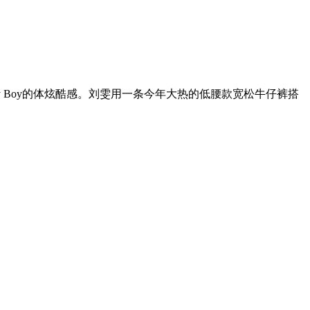
 Boy的体炫酷感。刘雯用一条今年大热的低腰款宽松牛仔裤搭