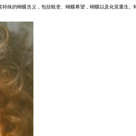
特殊的蝴蝶含义，包括蜕变、蝴蝶希望，蝴蝶以及化茧重生。蝴