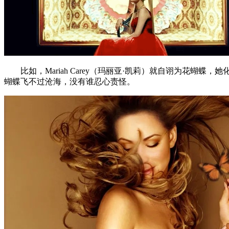
比如，Mariah Carey（玛丽亚·凯莉）就自诩为花蝴蝶，
蝴蝶飞不过沧海，没有谁忍心责怪。