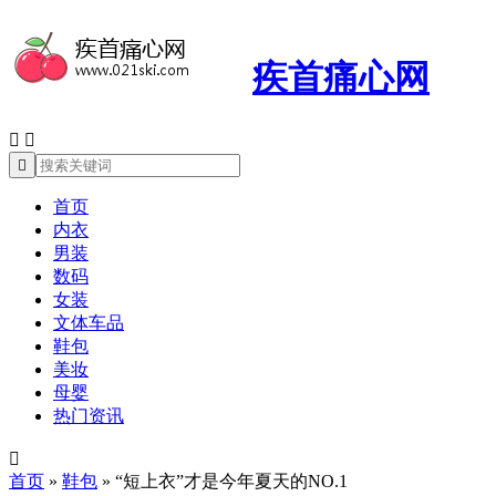
疾首痛心网



首页
内衣
男装
数码
女装
文体车品
鞋包
美妆
母婴
热门资讯

首页
»
鞋包
»
“短上衣”才是今年夏天的NO.1