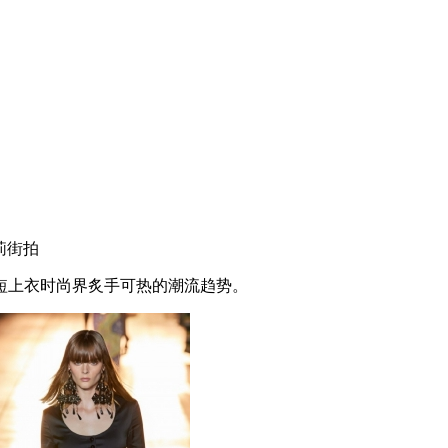
莉街拍
上衣时尚界炙手可热的潮流趋势。