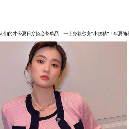
星潮人们的才今夏日穿搭必备单品，一上身就秒变“小腰精”！年夏