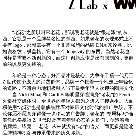
“老花”之所以叫它老花，那说明老花就是“很老派”的东
西。它就是一个品牌签名性的东西。如果老花的表现形式上不
要有 logo，那就需要有一个非常强烈的品牌 DNA 来诠释，比
如说格纹，棋盘格。它有一个 longevity 的东西。当然老花也
同样是需要不断创新的，而这种创新应该是没有限制的，更超
前的以及更先锋的。
年轻是一种心态，好产品才是核心。为争夺千禧一代乃至
Z 世代这个庞大的消费群体，品牌一个接着一个地走上年轻化
的道路，不遗余力地积极融入当下最受年轻人欢迎的圈层文化
——当 Nicki Minaj 和 Cardi B 等明星穿着满身“老花”的 Fendi
火爆社交媒体时，全世界的年轻人都为之进入了搜索框。大面
积使用“老花”也是奢侈品牌应对圈层文化时代的推广手段。不
论你愿不愿意穿得像一块移动的广告牌，老花的“专属标识”确
实凭此举赢得 Z 世代以及有着年轻心态的人群们，创造着新
的辉煌。毕竟，“老花” 从来就没有“老”的含义，而更多是隐喻
品牌精神积淀与传承带来的历久弥新。