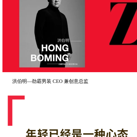
洪伯明—劲霸男装 CEO 兼创意总监