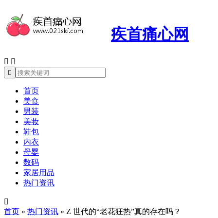
疾首痛心网



首页
美食
男装
美妆
鞋包
内衣
母婴
数码
家居用品
热门资讯

首页
»
热门资讯
»
Z 世代的“老花狂热”真的存在吗？