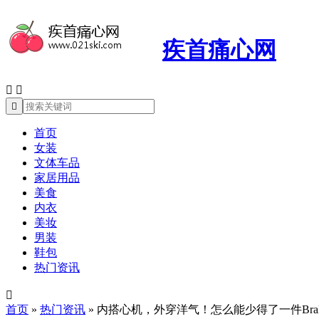
疾首痛心网



首页
女装
文体车品
家居用品
美食
内衣
美妆
男装
鞋包
热门资讯

首页
»
热门资讯
»
内搭心机，外穿洋气！怎么能少得了一件Bralet