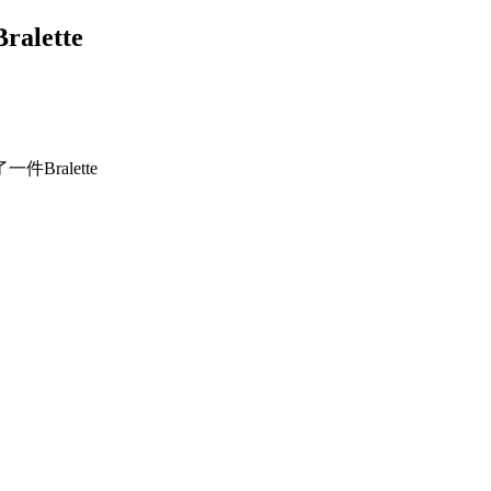
ette
ralette