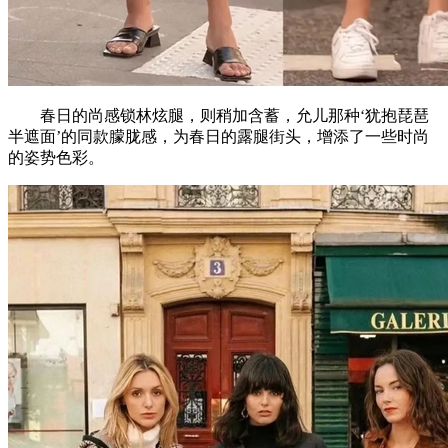
春日的尚感锁林炫腿，则稍加含蓄，允儿那种‘犹抱琵琶
半遮面’的同款朦胧感，为春日的露腿街头，增添了一些时尚
的姿势色彩。