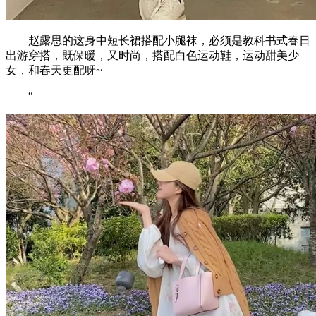
赵露思的这身中短长裙搭配小腿袜，必须是教科书式春日
出游穿搭，既保暖，又时尚，搭配白色运动鞋，运动甜美少
女，和春天更配呀~
“