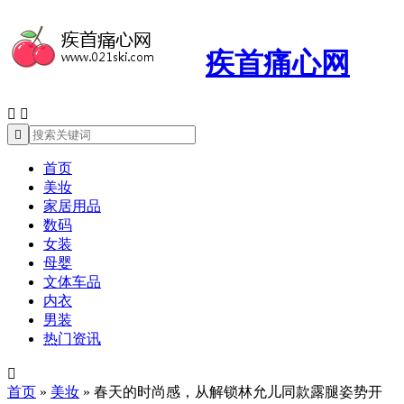
疾首痛心网



首页
美妆
家居用品
数码
女装
母婴
文体车品
内衣
男装
热门资讯

首页
»
美妆
»
春天的时尚感，从解锁林允儿同款露腿姿势开