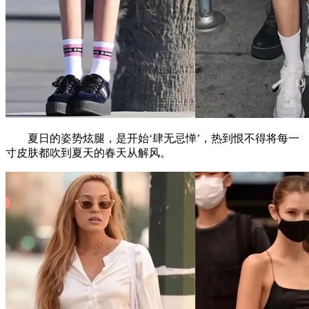
夏日的姿势炫腿，是开始‘肆无忌惮’，热到恨不得将每一
寸皮肤都吹到夏天的春天从解风。