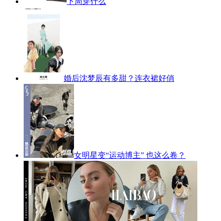
下周穿什么
婚后沈梦辰有多甜？连衣裙好俏
女明星变“运动博主” 也这么卷？