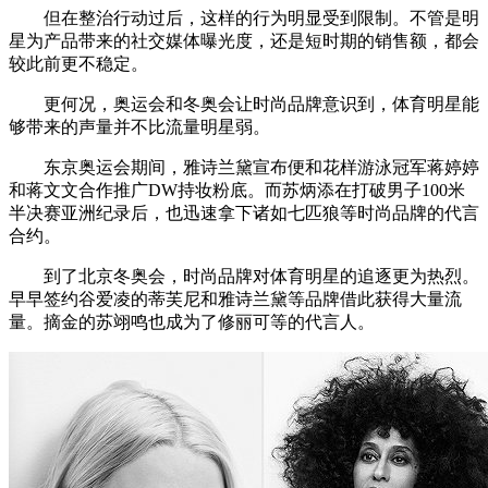
但在整治行动过后，这样的行为明显受到限制。不管是明
星为产品带来的社交媒体曝光度，还是短时期的销售额，都会
较此前更不稳定。
更何况，奥运会和冬奥会让时尚品牌意识到，体育明星能
够带来的声量并不比流量明星弱。
东京奥运会期间，雅诗兰黛宣布便和花样游泳冠军蒋婷婷
和蒋文文合作推广DW持妆粉底。而苏炳添在打破男子100米
半决赛亚洲纪录后，也迅速拿下诸如七匹狼等时尚品牌的代言
合约。
到了北京冬奥会，时尚品牌对体育明星的追逐更为热烈。
早早签约谷爱凌的蒂芙尼和雅诗兰黛等品牌借此获得大量流
量。摘金的苏翊鸣也成为了修丽可等的代言人。