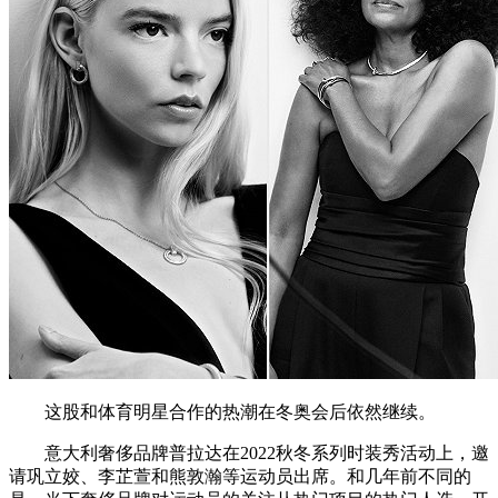
这股和体育明星合作的热潮在冬奥会后依然继续。
意大利奢侈品牌普拉达在2022秋冬系列时装秀活动上，邀
请巩立姣、李芷萱和熊敦瀚等运动员出席。和几年前不同的