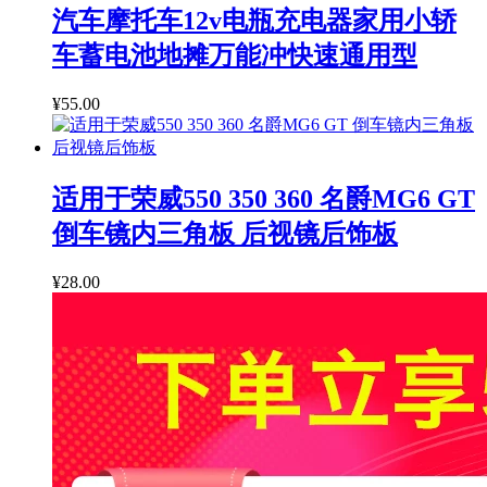
汽车摩托车12v电瓶充电器家用小轿
车蓄电池地摊万能冲快速通用型
¥55.00
适用于荣威550 350 360 名爵MG6 GT
倒车镜内三角板 后视镜后饰板
¥28.00