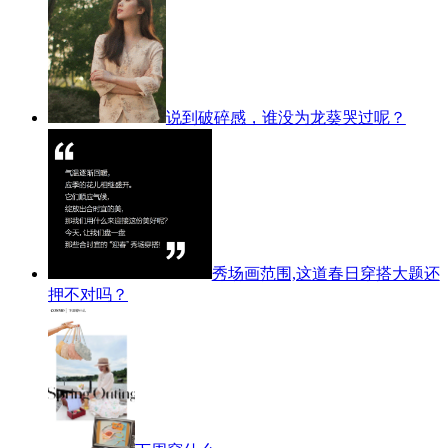
说到破碎感，谁没为龙葵哭过呢？
秀场画范围,这道春日穿搭大题还
押不对吗？