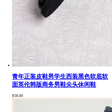
青年正装皮鞋男学生西装黑色软底软
面英伦韩版商务男鞋尖头休闲鞋
¥58.00