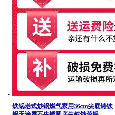
铁锅老式炒锅燃气家用36cm尖底铸铁
锅无涂层不生锈圆底生铁炒菜锅