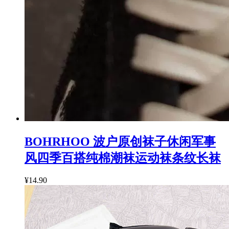
BOHRHOO 波户原创袜子休闲军事
风四季百搭纯棉潮袜运动袜条纹长袜
¥14.90