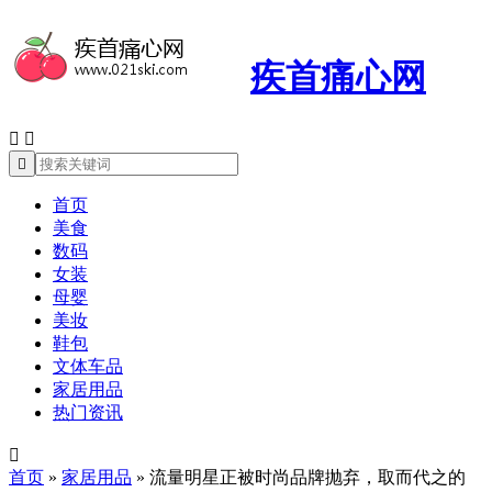
疾首痛心网



首页
美食
数码
女装
母婴
美妆
鞋包
文体车品
家居用品
热门资讯

首页
»
家居用品
»
流量明星正被时尚品牌抛弃，取而代之的